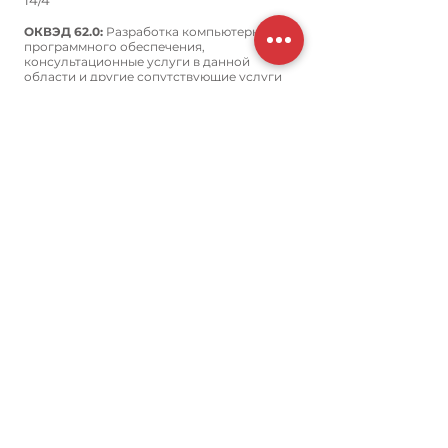
14/4
ОКВЭД 62.0:
Разработка компьютерного
программного обеспечения,
консультационные услуги в данной
области и другие сопутствующие услуги
Исключительные права на
ПО:
Платформа Mobicont.
Св-во о государственной регистрации
программы ЭВМ № 2016660060 от
05.09.2016
Право использования предоставляется на
условиях простой неисключительной
лицензии.
Участник
Реестра стартапов и высокотехнологичных
компаний г. Москвы
© 2026 Mobicont.
Политика конфиденциальности
Аккредитованная IT компания от
26.09.2022
№АО-20220926-8129949241-3